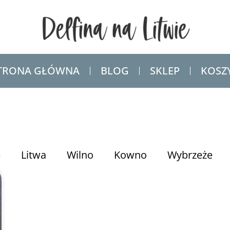
TRONA GŁÓWNA
BLOG
SKLEP
KOSZ
e
Litwa
Wilno
Kowno
Wybrzeże